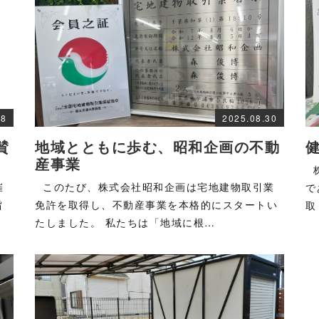
08
2025.08.30
賛
地域とともに歩む、昭和企画の不動
産事業
株
催
このたび、株式会社昭和企画は宅地建物取引業
で
旨
免許を取得し、不動産事業を本格的にスタートい
取
たしました。 私たちは「地域に根…