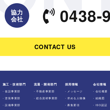
0438-9
協力
会社
CONTACT US
施工・技術部門
流通・開発部門
採用情報
会社情報
仮設事業部
不動産事業部
メッセージ
会社概要
塗装事業部
総合資材事業部
求める人物像
組織図
設備事業部
募集要項
ISO認証