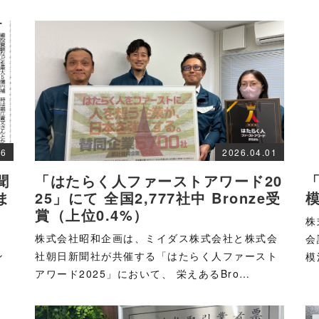
26
2026.04.01
聞
「はたらく人ファーストアワード20
ま
25」にて 全国2,777社中 Bronze受
賞（上位0.4%）
株
、
株式会社昭和企画は、ミイダス株式会社と株式会
会
ン
社朝日新聞社が共催する「はたらく人ファースト
模
アワード2025」において、 栄えあるBro…